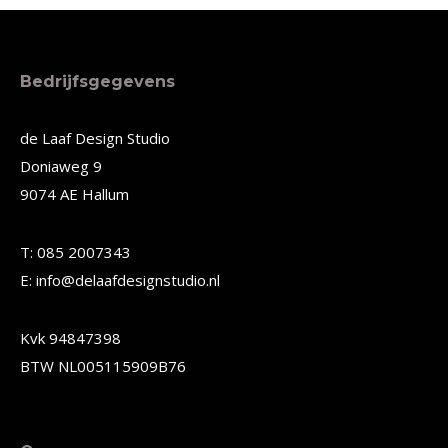
product
product
heeft
heeft
meerdere
meerdere
Bedrijfsgegevens
variaties.
variaties.
Deze
Deze
de Laaf Design Studio
Doniaweg 9
optie
optie
9074 AE Hallum
kan
kan
gekozen
gekozen
T: 085 2007343
worden
worden
E: info@delaafdesignstudio.nl
op
op
de
de
Kvk 94847398
productpagina
productpagina
BTW NL005115909B76