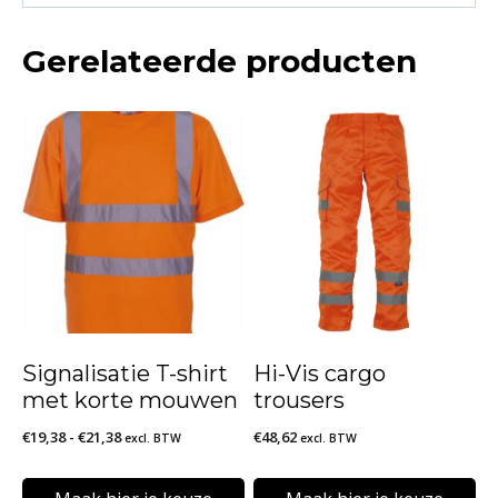
Gerelateerde producten
Signalisatie T-shirt
Hi-Vis cargo
met korte mouwen
trousers
Prijsklasse:
€
19,38
-
€
21,38
€
48,62
excl. BTW
excl. BTW
€19,38
tot