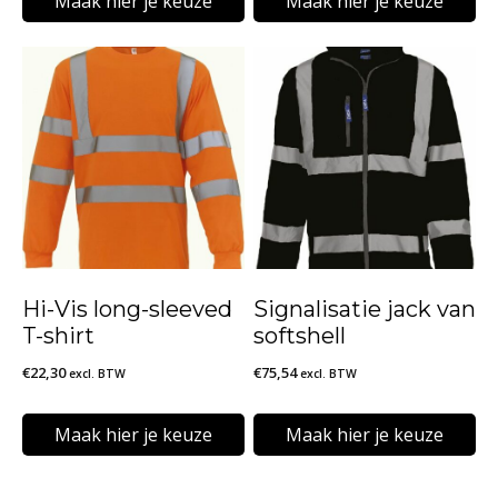
Maak hier je keuze
Maak hier je keuze
€21,38
Dit
Dit
product
product
heeft
heeft
meerdere
meerdere
variaties.
variaties.
Deze
Deze
optie
optie
kan
kan
Hi-Vis long-sleeved
Signalisatie jack van
gekozen
gekozen
T-shirt
softshell
worden
worden
€
22,30
€
75,54
excl. BTW
excl. BTW
op
op
de
de
Maak hier je keuze
Maak hier je keuze
productpagina
productpagina
Dit
Dit