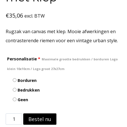
€
35,06
excl. BTW
Rugzak van canvas met klep. Mooie afwerkingen en
contrasterende riemen voor een vintage urban style.
Personalisatie
*
Maximale grootte bedrukken / borduren Logo
klein 10x10cm / Logo groot 27x27cm
Borduren
Bedrukken
Geen
Rugzak
Bestel nu
van