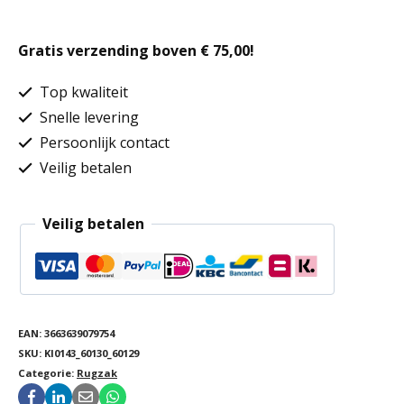
canvas
Gratis verzending boven € 75,00!
met
klep
Top kwaliteit
aantal
Snelle levering
Persoonlijk contact
Veilig betalen
Veilig betalen
EAN:
3663639079754
SKU:
KI0143_60130_60129
Categorie:
Rugzak