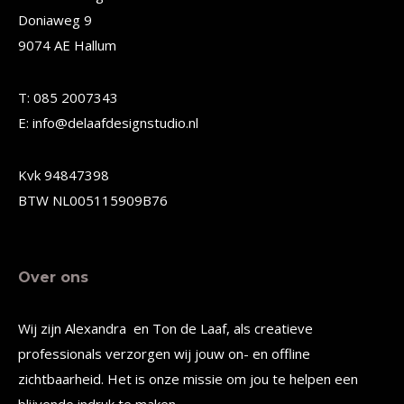
Doniaweg 9
optie
optie
9074 AE Hallum
kan
kan
gekozen
gekozen
T: 085 2007343
worden
worden
E: info@delaafdesignstudio.nl
op
op
de
de
Kvk 94847398
productpagina
productpagina
BTW NL005115909B76
Over ons
Wij zijn Alexandra en Ton de Laaf, als creatieve
professionals verzorgen wij jouw on- en offline
zichtbaarheid. Het is onze missie om jou te helpen een