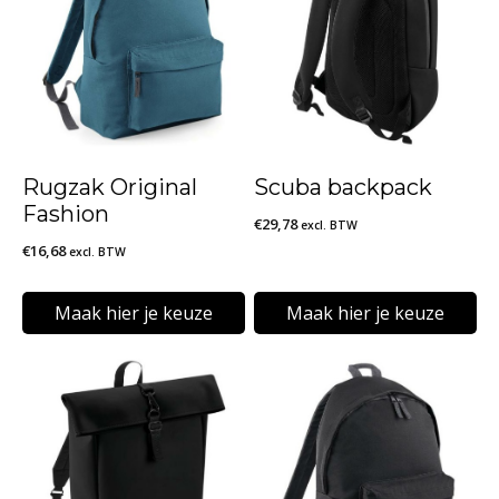
Rugzak Original
Scuba backpack
Fashion
€
29,78
excl. BTW
€
16,68
excl. BTW
Maak hier je keuze
Maak hier je keuze
Dit
Dit
product
product
heeft
heeft
meerdere
meerdere
variaties.
variaties.