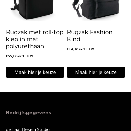
Deze
Deze
optie
optie
kan
kan
Rugzak met roll-top
Rugzak Fashion
gekozen
gekozen
klep in mat
Kind
worden
worden
polyurethaan
€
14,38
excl. BTW
op
op
€
55,08
excl. BTW
de
de
Maak hier je keuze
Maak hier je keuze
productpagina
productpagina
Dit
Dit
product
product
heeft
heeft
meerdere
meerdere
Bedrijfsgegevens
variaties.
variaties.
Deze
Deze
de Laaf Design Studio