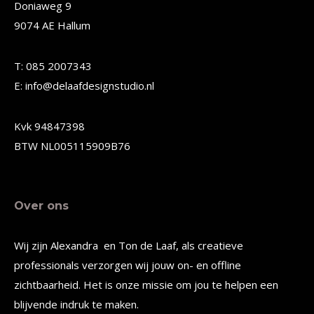
Doniaweg 9
optie
9074 AE Hallum
kan
gekozen
T: 085 2007343
worden
E: info@delaafdesignstudio.nl
op
de
Kvk 94847398
productpagina
BTW NL005115909B76
Over ons
Wij zijn Alexandra en Ton de Laaf, als creatieve
professionals verzorgen wij jouw on- en offline
zichtbaarheid. Het is onze missie om jou te helpen een
blijvende indruk te maken.