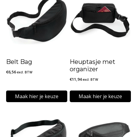
Belt Bag
Heuptasje met
organizer
€
6,56
excl. BTW
€
11,94
excl. BTW
Maak hier je keuze
Maak hier je keuze
Dit
Dit
product
product
heeft
heeft
meerdere
meerdere