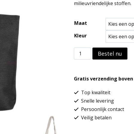
tot
milieuvriendelijke stoffen.
€5,16
Maat
Kleur
Shopper
Bestel nu
van
jute/katoen
Gratis verzending boven 
aantal
Top kwaliteit
Snelle levering
Persoonlijk contact
Veilig betalen