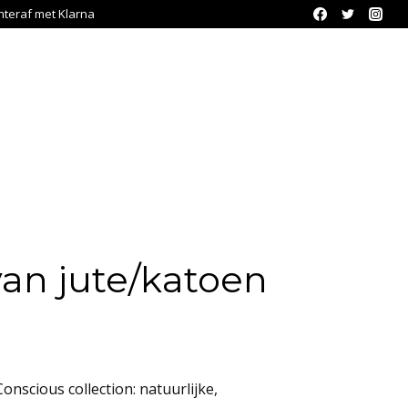
chteraf met Klarna
an jute/katoen
se:
onscious collection: natuurlijke,