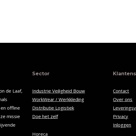
Sector
Klantens
on de Laaf,
Industrie Veiligheid Bouw
Contact
nals
WorkWear / Werkkleding
Over ons
en offline
Distributie Logistiek
Leverings
nze missie
Doe het zelf
Privacy
lijvende
Inloggen
Horeca