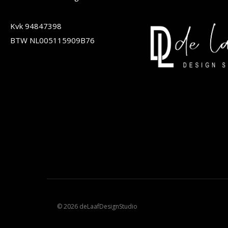
de
Kvk 94847398
productpagina
BTW NL005115909B76
© 2026 deLaafDesignStudio