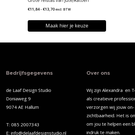
Grote reistas van jute/katoen
Prijsklasse:
€
11,84
-
€
13,70
excl. BTW
€11,84
tot
Maak hier je keuze
€13,70
Dit
product
heeft
meerdere
Bedrijfsgegevens
Over ons
variaties.
Deze
de Laaf Design Studio
Wij zijn Alexandra en T
optie
Doniaweg 9
als creatieve professio
kan
9074 AE Hallum
verzorgen wij jouw on- 
gekozen
zichtbaarheid. Het is o
worden
om jou te helpen een b
T: 085 2007343
op
indruk te maken.
E: info@delaafdesignstudio.nl