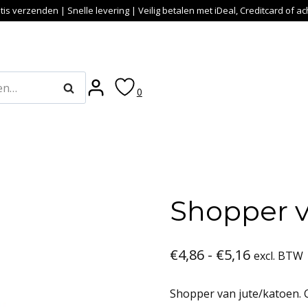
tis verzenden | Snelle levering | Veilig betalen met iDeal, Creditcard of a
Zoeken
0
Shopper v
Prijsklas
€
4,86
-
€
5,16
excl. BTW
€4,86
Shopper van jute/katoen. C