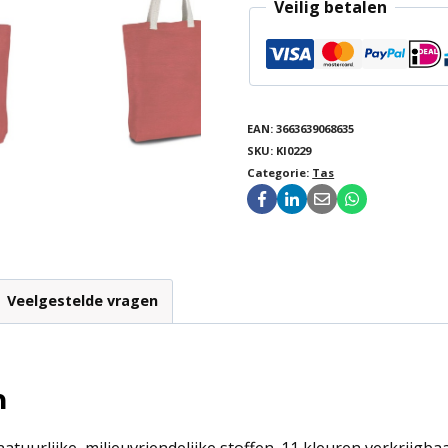
Veilig betalen
EAN:
3663639068635
SKU:
KI0229
Categorie:
Tas
Veelgestelde vragen
n
atuurlijke, milieuvriendelijke stoffen. 11 kleuren verkrijgb