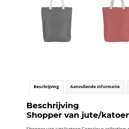
Beschrijving
Aanvullende informatie
Beschrijving
Shopper van jute/katoe
Shopper van jute/katoen Conscious collection: n