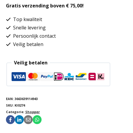
Gratis verzending boven € 75,00!
-
groot
Top kwaliteit
model
Snelle levering
Persoonlijk contact
aantal
Veilig betalen
Veilig betalen
EAN:
3663639114943
SKU:
KI0274
Categorie:
Shopper