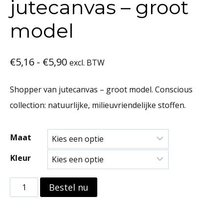
jutecanvas – groot
model
Prijsklasse:
€
5,16
-
€
5,90
excl. BTW
€5,16
Shopper van jutecanvas – groot model. Conscious
tot
collection: natuurlijke, milieuvriendelijke stoffen.
€5,90
Maat
Kleur
Shopper
Bestel nu
van
jutecanvas