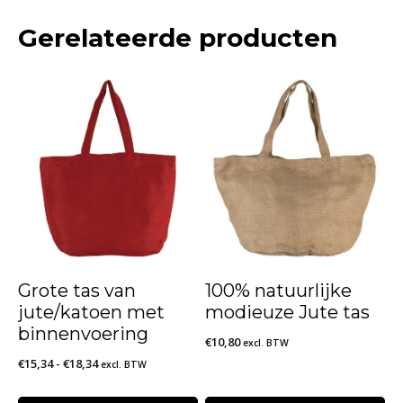
Gerelateerde producten
Grote tas van
100% natuurlijke
jute/katoen met
modieuze Jute tas
binnenvoering
€
10,80
excl. BTW
Prijsklasse:
€
15,34
-
€
18,34
excl. BTW
€15,34