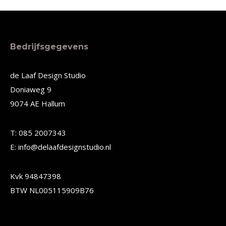
product
product
heeft
heeft
meerdere
meerdere
Bedrijfsgegevens
variaties.
variaties.
Deze
Deze
de Laaf Design Studio
Doniaweg 9
optie
optie
9074 AE Hallum
kan
kan
gekozen
gekozen
T: 085 2007343
worden
worden
E: info@delaafdesignstudio.nl
op
op
de
de
Kvk 94847398
productpagina
productpagina
BTW NL005115909B76