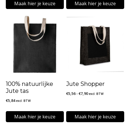
tot
Maak hier je keuze
Maak hier je keuze
€18,34
Dit
Dit
product
product
heeft
heeft
meerdere
meerdere
variaties.
variaties.
Deze
Deze
optie
optie
kan
kan
100% natuurlijke
Jute Shopper
gekozen
gekozen
Jute tas
Prijsklasse:
€
5,56
-
€
7,90
excl. BTW
worden
worden
€
5,84
€5,56
excl. BTW
op
op
tot
de
de
€7,90
Maak hier je keuze
Maak hier je keuze
productpagina
productpagina
Dit
Dit