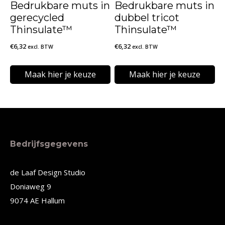
Bedrukbare muts in
Bedrukbare muts in
gekozen
gekozen
gerecycled
dubbel tricot
worden
worden
Thinsulate™
Thinsulate™
op
op
€
6,32
€
6,32
excl. BTW
excl. BTW
de
de
Maak hier je keuze
Maak hier je keuze
productpagina
productpagina
Dit
Dit
product
product
heeft
heeft
meerdere
meerdere
Bedrijfsgegevens
variaties.
variaties.
Deze
Deze
de Laaf Design Studio
Doniaweg 9
optie
optie
9074 AE Hallum
kan
kan
gekozen
gekozen