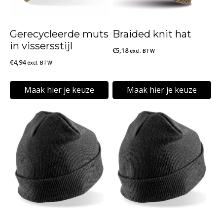
Gerecycleerde muts
Braided knit hat
in vissersstijl
€
5,18
excl. BTW
€
4,94
excl. BTW
Maak hier je keuze
Maak hier je keuze
Dit
Dit
product
product
heeft
heeft
meerdere
meerdere
variaties.
variaties.
Deze
Deze
optie
optie
kan
kan