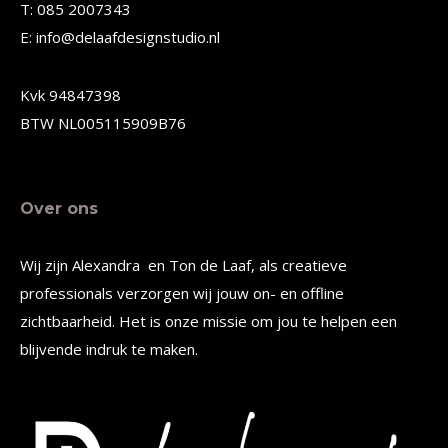
T: 085 2007343
worden
worden
E: info@delaafdesignstudio.nl
op
op
de
de
Kvk 94847398
productpagina
productpagina
BTW NL005115909B76
Over ons
Wij zijn Alexandra en Ton de Laaf, als creatieve
professionals verzorgen wij jouw on- en offline
zichtbaarheid. Het is onze missie om jou te helpen een
blijvende indruk te maken.