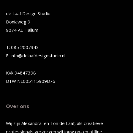
variaties.
variaties.
Deze
Deze
de Laaf Design Studio
Doniaweg 9
optie
optie
9074 AE Hallum
kan
kan
gekozen
gekozen
T: 085 2007343
worden
worden
E: info@delaafdesignstudio.nl
op
op
de
de
Kvk 94847398
productpagina
productpagina
BTW NL005115909B76
Over ons
Wij zijn Alexandra en Ton de Laaf, als creatieve
professionals verzorgen wij jouw on- en offline