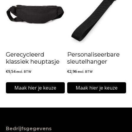
heeft
heeft
meerdere
meerdere
variaties.
variaties.
Deze
Deze
optie
optie
kan
kan
Gerecycleerd
Personaliseerbare
gekozen
gekozen
klassiek heuptasje
sleutelhanger
worden
worden
€
9,54
€
2,96
excl. BTW
excl. BTW
op
op
de
de
Maak hier je keuze
Maak hier je keuze
productpagina
productpagina
Dit
Dit
product
product
heeft
heeft
meerdere
meerdere
Bedrijfsgegevens