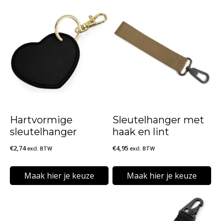
Hartvormige
Sleutelhanger met
sleutelhanger
haak en lint
€
2,74
€
4,95
excl. BTW
excl. BTW
Maak hier je keuze
Maak hier je keuze
Dit
Dit
product
product