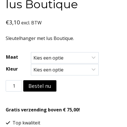
lus Boutique
€
3,10
excl. BTW
Sleutelhanger met lus Boutique.
Maat
Kleur
Sleutelhanger
Bestel nu
met
lus
Gratis verzending boven € 75,00!
Boutique
aantal
Top kwaliteit