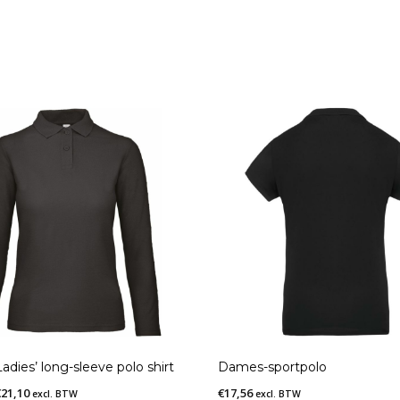
adies’ long-sleeve polo shirt
Dames-sportpolo
Prijsklasse:
€
21,10
€
17,56
excl. BTW
excl. BTW