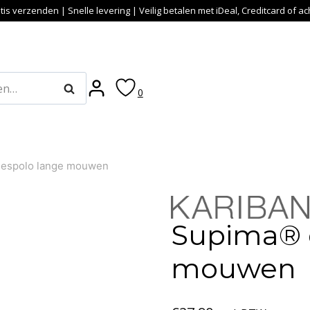
tis verzenden | Snelle levering | Veilig betalen met iDeal, Creditcard of a
Zoeken
0
espolo lange mouwen
Supima® 
mouwen