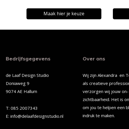
€12,56
tot
Maak hier je keuze
€19,80
Dit
Dit
product
produc
heeft
heeft
meerdere
meerde
Bedrijfsgegevens
Over ons
variaties.
variatie
Deze
Deze
de Laaf Design Studio
Wij zijn Alexandra en T
optie
optie
Doniaweg 9
als creatieve professio
kan
kan
9074 AE Hallum
verzorgen wij jouw on- 
gekozen
gekoze
zichtbaarheid. Het is o
worden
worden
om jou te helpen een b
T: 085 2007343
op
op
indruk te maken.
E: info@delaafdesignstudio.nl
de
de