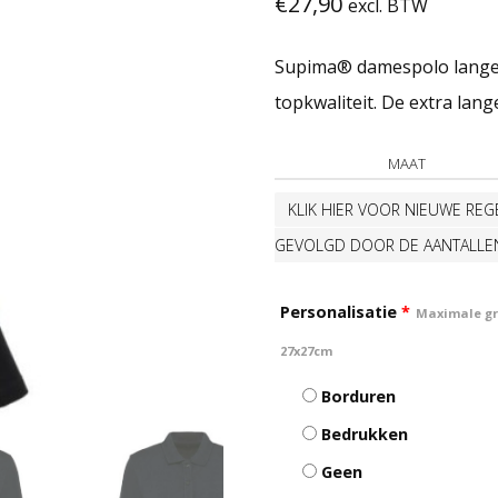
€
27,90
excl. BTW
Supima® damespolo lange
topkwaliteit. De extra lang
MAAT
KLIK HIER VOOR NIEUWE REGE
GEVOLGD DOOR DE AANTALLE
Personalisatie
*
Maximale gro
27x27cm
Borduren
Bedrukken
Geen