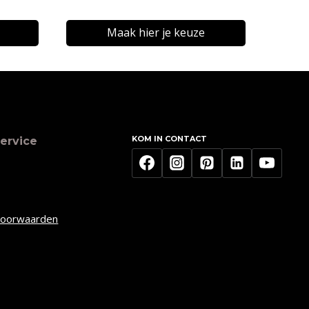
Maak hier je keuze
Dit
product
heeft
meerdere
KOM IN CONTACT
ervice
variaties.
Deze
optie
kan
voorwaarden
gekozen
worden
op
de