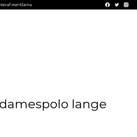
chteraf met Klarna
damespolo lange