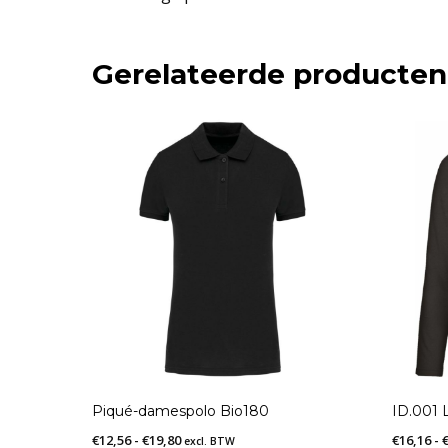
Gerelateerde producten
Piqué-damespolo Bio180
ID.001 L
Prijsklasse:
€
12,56
-
€
19,80
€
16,16
-
excl. BTW