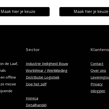
€16,16
tot
Maak hier je keuze
Maak hier je keuze
€21,10
Dit
t
product
heeft
re
meerdere
Sector
Klantens
s.
variaties.
Deze
on de Laaf,
Industrie Veiligheid Bouw
Contact
optie
nals
WorkWear / Werkkleding
Over ons
kan
en offline
Distributie Logistiek
Leverings
n
gekozen
nze missie
Doe het zelf
Privacy
worden
lijvende
Inloggen
op
Horeca
Detailhandel
de