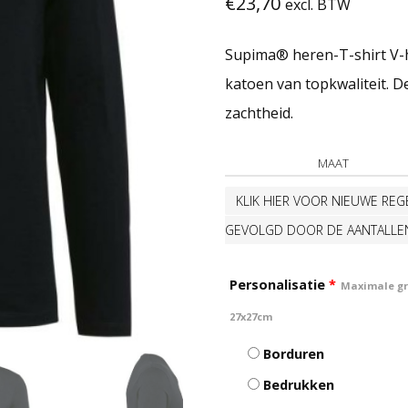
€
23,70
excl. BTW
Supima® heren-T-shirt V
katoen van topkwaliteit. D
zachtheid.
MAAT
KLIK HIER VOOR NIEUWE REGE
GEVOLGD DOOR DE AANTALLE
Personalisatie
*
Maximale gro
27x27cm
Borduren
Bedrukken