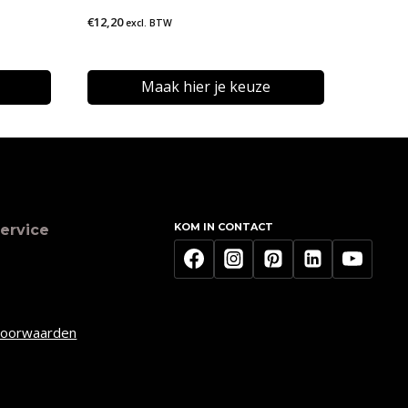
€
12,20
excl. BTW
Maak hier je keuze
Dit
product
heeft
meerdere
KOM IN CONTACT
ervice
variaties.
Deze
optie
kan
voorwaarden
gekozen
worden