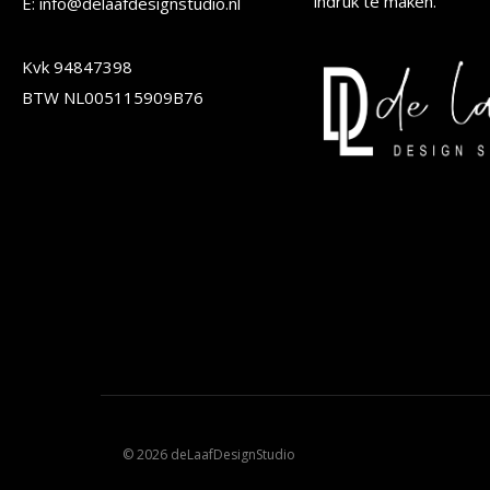
op
op
indruk te maken.
E: info@delaafdesignstudio.nl
de
de
Kvk 94847398
productpagina
produc
BTW NL005115909B76
© 2026 deLaafDesignStudio