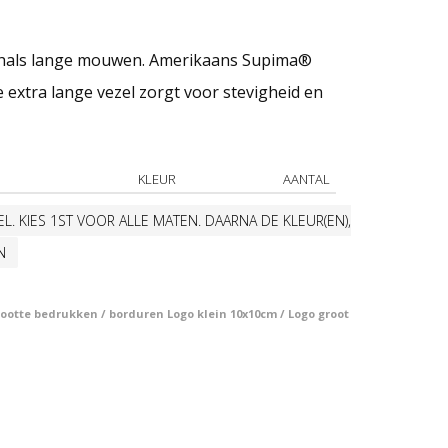
-hals lange mouwen. Amerikaans Supima®
e extra lange vezel zorgt voor stevigheid en
KLEUR
AANTAL
L. KIES 1ST VOOR ALLE MATEN. DAARNA DE KLEUR(EN),
N
otte bedrukken / borduren Logo klein 10x10cm / Logo groot