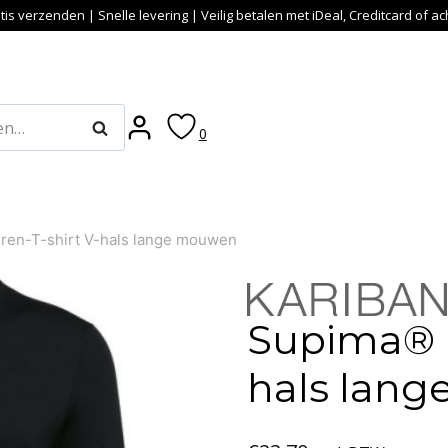
tis verzenden | Snelle levering | Veilig betalen met iDeal, Creditcard of a
Zoeken
0
ren-T-shirt V-hals lange mouwen
Supima® h
hals lan