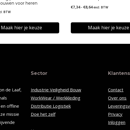
mouwen voor heren
Prijsklasse:
€
7,34
-
€
8,64
excl. BTW
cl. BTW
€7,34
tot
Maak hier je keuze
Maak hier je keuze
€8,64
Dit
t
product
heeft
re
meerdere
Sector
Klantens
s.
variaties.
Deze
on de Laaf,
Industrie Veiligheid Bouw
Contact
optie
nals
WorkWear / Werkkleding
Over ons
kan
en offline
Distributie Logistiek
Leverings
n
gekozen
nze missie
Doe het zelf
Privacy
worden
lijvende
Inloggen