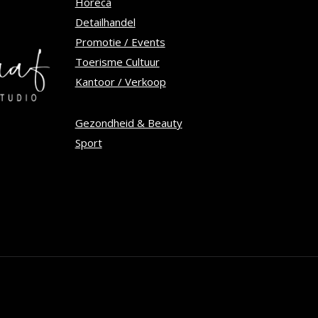
op
Horeca
Detailhandel
de
Promotie / Events
tpagina
productpagina
Toerisme Cultuur
Kantoor / Verkoop
Gezondheid & Beauty
Sport