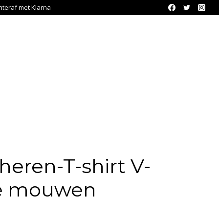
chteraf met Klarna
eren-T-shirt V-
ge mouwen