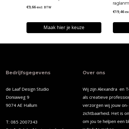
raglan
€
9,66
excl. BTW
€
19,46
ex
Maak hier je keuze
Dit
Dit
product
produc
heeft
heeft
meerdere
meerde
Bedrijfsgegevens
Over ons
variaties.
variatie
Deze
Deze
de Laaf Design Studio
Wij zijn Alexandra en T
optie
optie
Doniaweg 9
als creatieve professio
kan
kan
9074 AE Hallum
verzorgen wij jouw on- 
gekozen
gekoze
zichtbaarheid. Het is o
worden
worden
om jou te helpen een b
T: 085 2007343