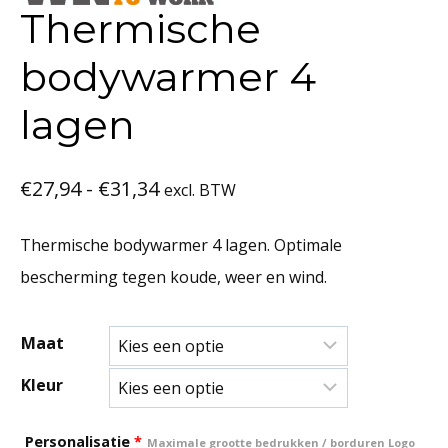
Thermische
bodywarmer 4
lagen
Prijsklasse:
€
27,94
-
€
31,34
excl. BTW
€27,94
Thermische bodywarmer 4 lagen. Optimale
tot
bescherming tegen koude, weer en wind.
€31,34
Maat
Kleur
Personalisatie
*
Maximale grootte bedrukken / borduren Logo