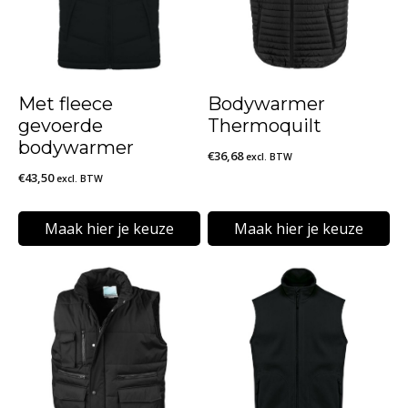
Met fleece
Bodywarmer
gevoerde
Thermoquilt
bodywarmer
€
36,68
excl. BTW
€
43,50
excl. BTW
Maak hier je keuze
Maak hier je keuze
Dit
Dit
product
product
heeft
heeft
meerdere
meerdere
variaties.
variaties.
Deze
Deze