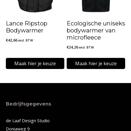
optie
optie
kan
kan
Lance Ripstop
Ecologische uniseks
gekozen
gekozen
Bodywarmer
bodywarmer van
worden
worden
microfleece
€
42,66
excl. BTW
op
op
€
24,26
excl. BTW
de
de
Maak hier je keuze
Maak hier je keuze
productpagina
productpagina
Dit
Dit
product
product
heeft
heeft
meerdere
meerdere
Bedrijfsgegevens
variaties.
variaties.
Deze
Deze
de Laaf Design Studio
Doniaweg 9
optie
optie