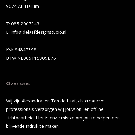
9074 AE Hallum
kan
kan
gekozen
gekozen
T: 085 2007343
worden
worden
E: info@delaafdesignstudio.nl
op
op
de
de
Kvk 94847398
productpagina
productpagina
BTW NL005115909B76
Over ons
Wij zijn Alexandra en Ton de Laaf, als creatieve
professionals verzorgen wij jouw on- en offline
zichtbaarheid. Het is onze missie om jou te helpen een
blijvende indruk te maken.