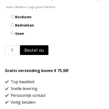
klein 10x10cm / Logo groot 27x27cm
Borduren
Bedrukken
Geen
Thermische
Bestel nu
bodywarmer
4
Gratis verzending boven € 75,00!
lagen
aantal
Top kwaliteit
Snelle levering
Persoonlijk contact
Veilig betalen