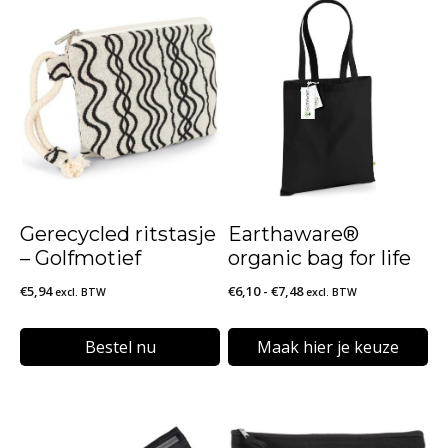
Gerecycled ritstasje
Earthaware®
– Golfmotief
organic bag for life
Prijsklasse:
€
5,94
€
6,10
-
€
7,48
excl. BTW
excl. BTW
€6,10
tot
Bestel nu
Maak hier je keuze
€7,48
Dit
product
heeft