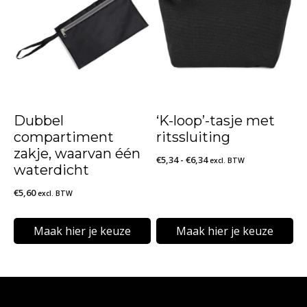
meerdere
variaties.
Deze
optie
kan
Dubbel
‘K-loop’-tasje met
gekozen
compartiment
ritssluiting
worden
zakje, waarvan één
Prijsklasse:
€
5,34
-
€
6,34
excl. BTW
waterdicht
op
€5,34
€
5,60
de
excl. BTW
tot
€6,34
productpagina
Maak hier je keuze
Maak hier je keuze
Dit
Dit
product
product
heeft
heeft