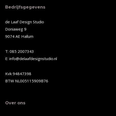
meerdere
meerdere
Bedrijfsgegevens
variaties.
variaties.
Deze
Deze
de Laaf Design Studio
Doniaweg 9
optie
optie
9074 AE Hallum
kan
kan
gekozen
gekozen
T: 085 2007343
worden
worden
E: info@delaafdesignstudio.nl
op
op
de
de
Kvk 94847398
productpagina
productpagina
BTW NL005115909B76
Over ons