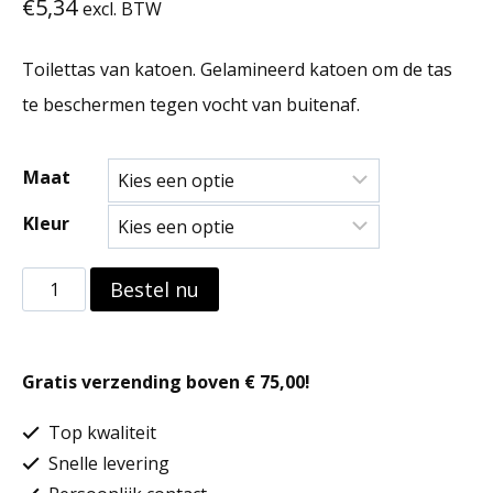
€
5,34
excl. BTW
Toilettas van katoen. Gelamineerd katoen om de tas
te beschermen tegen vocht van buitenaf.
Maat
Kleur
Toilettas
Bestel nu
van
katoen
Gratis verzending boven € 75,00!
aantal
Top kwaliteit
Snelle levering