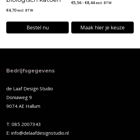
Prijsklasse:
€
5,56
-
€
8,44
excl. BTW
worden
€
4,70
€5,56
excl. BTW
op
tot
de
€8,44
Bestel nu
Maak hier je keuze
productpagina
Dit
product
heeft
meerdere
Bedrijfsgegevens
variaties.
Deze
de Laaf Design Studio
Doniaweg 9
optie
9074 AE Hallum
kan
gekozen
T: 085 2007343
worden
E: info@delaafdesignstudio.nl
op