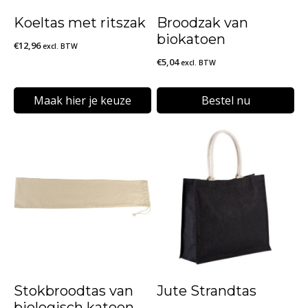
Koeltas met ritszak
Broodzak van
biokatoen
€
12,96
excl. BTW
€
5,04
excl. BTW
Maak hier je keuze
Bestel nu
Dit
product
heeft
meerdere
variaties.
Deze
optie
kan
Stokbroodtas van
Jute Strandtas
gekozen
biologisch katoen