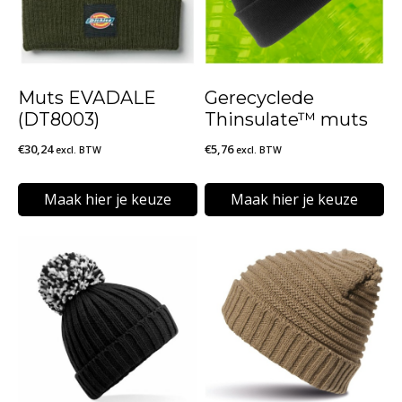
Muts EVADALE
Gerecyclede
(DT8003)
Thinsulate™ muts
€
30,24
€
5,76
excl. BTW
excl. BTW
Maak hier je keuze
Maak hier je keuze
Dit
Dit
product
product
heeft
heeft
meerdere
meerdere
variaties.
variaties.
Deze
Deze