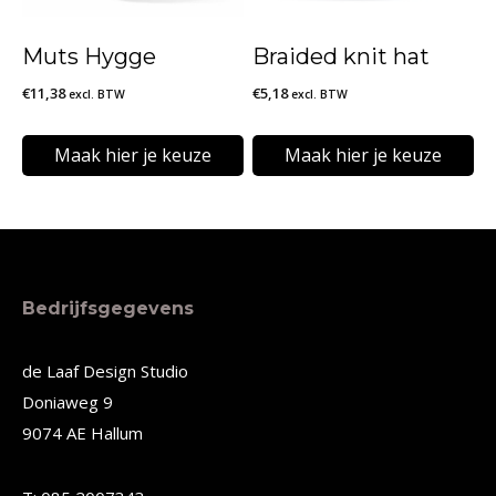
optie
optie
kan
kan
Muts Hygge
Braided knit hat
gekozen
gekozen
€
11,38
€
5,18
excl. BTW
excl. BTW
worden
worden
op
op
Maak hier je keuze
Maak hier je keuze
de
de
Dit
Dit
productpagina
productpagina
product
product
heeft
heeft
meerdere
meerdere
Bedrijfsgegevens
variaties.
variaties.
Deze
Deze
de Laaf Design Studio
Doniaweg 9
optie
optie
9074 AE Hallum
kan
kan
gekozen
gekozen