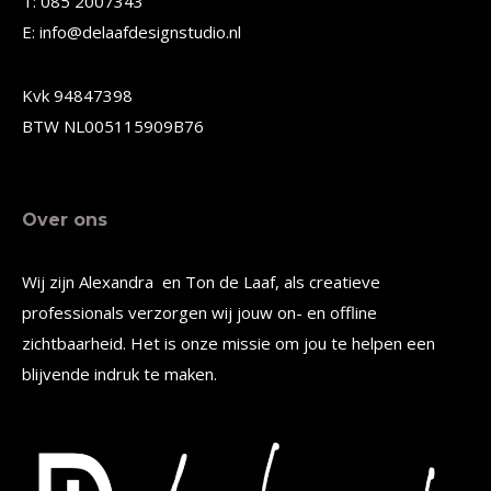
T: 085 2007343
worden
worden
E: info@delaafdesignstudio.nl
op
op
de
de
Kvk 94847398
productpagina
productpagina
BTW NL005115909B76
Over ons
Wij zijn Alexandra en Ton de Laaf, als creatieve
professionals verzorgen wij jouw on- en offline
zichtbaarheid. Het is onze missie om jou te helpen een
blijvende indruk te maken.