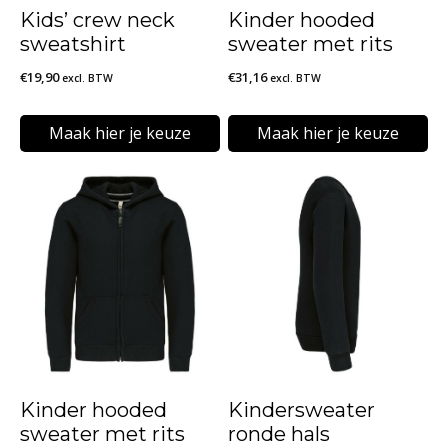
Kids’ crew neck
Kinder hooded
sweatshirt
sweater met rits
€
19,90
€
31,16
excl. BTW
excl. BTW
Maak hier je keuze
Maak hier je keuze
Dit
Dit
product
product
heeft
heeft
meerdere
meerdere
variaties.
variaties.
Deze
Deze
optie
optie
kan
kan
Kinder hooded
Kindersweater
gekozen
gekozen
sweater met rits
ronde hals