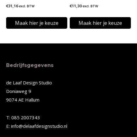
worden
worden
€
31,16
€
11,30
excl. BTW
excl. BTW
op
op
de
de
Maak hier je keuze
Maak hier je keuze
productpagina
productpagina
Dit
Dit
product
product
heeft
heeft
meerdere
meerdere
Bedrijfsgegevens
variaties.
variaties.
Deze
Deze
de Laaf Design Studio
Doniaweg 9
optie
optie
9074 AE Hallum
kan
kan
gekozen
gekozen
T: 085 2007343
worden
worden
E: info@delaafdesignstudio.nl
op
op