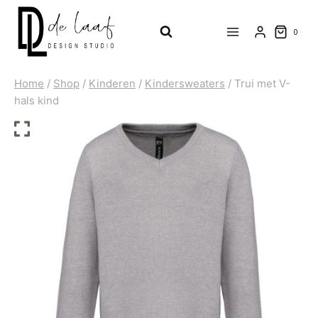
Doorgaan
naar
0
inhoud
Home
/
Shop
/
Kinderen
/
Kindersweaters
/
Trui met V-
hals kind