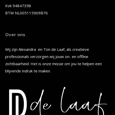
de
de
Kvk 94847398
productpagina
productpagina
BTW NL005115909B76
Over ons
Wij zijn Alexandra en Ton de Laaf, als creatieve
professionals verzorgen wij jouw on- en offline
zichtbaarheid. Het is onze missie om jou te helpen een
blijvende indruk te maken.