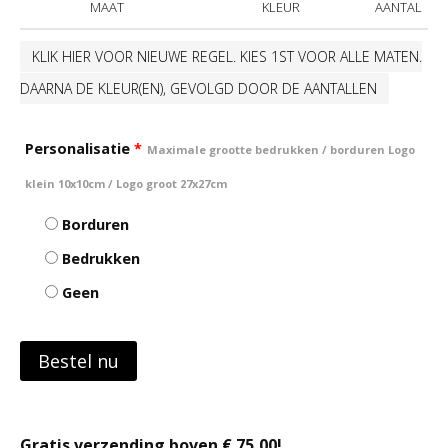
MAAT
KLEUR
AANTAL
KLIK HIER VOOR NIEUWE REGEL. KIES 1ST VOOR ALLE MATEN.
DAARNA DE KLEUR(EN), GEVOLGD DOOR DE AANTALLEN
Personalisatie
*
Maximale grootte bedrukken / borduren Logo
klein 10x10cm / Logo groot 27x27cm
Borduren
Bedrukken
Geen
Bestel nu
Gratis verzending boven € 75,00!