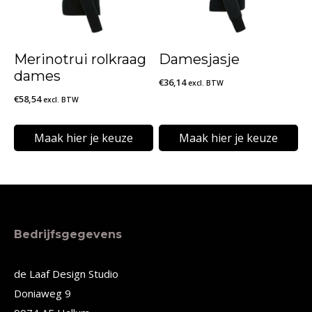
Deze
Deze
optie
optie
kan
kan
Merinotrui rolkraag
Damesjasje
gekozen
gekozen
dames
€
36,14
excl. BTW
worden
worden
€
58,54
excl. BTW
op
op
de
de
Maak hier je keuze
Maak hier je keuze
productpagina
productpagina
Dit
Dit
product
product
heeft
heeft
meerdere
meerdere
Bedrijfsgegevens
variaties.
variaties.
Deze
Deze
de Laaf Design Studio
Doniaweg 9
optie
optie