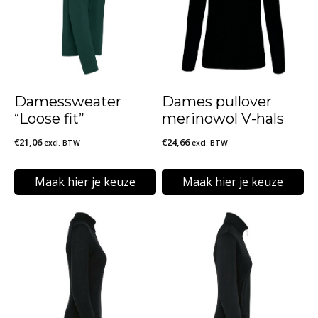
Damessweater
Dames pullover
“Loose fit”
merinowol V-hals
€
21,06
€
24,66
excl. BTW
excl. BTW
Maak hier je keuze
Maak hier je keuze
Dit
Dit
product
product
heeft
heeft
meerdere
meerdere
variaties.
variaties.