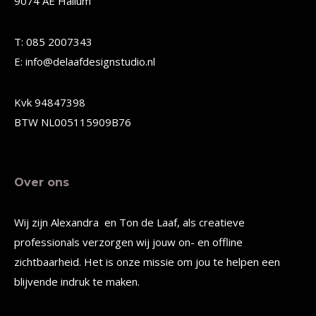
9074 AE Hallum
kan
kan
gekozen
gekozen
T: 085 2007343
worden
worden
E: info@delaafdesignstudio.nl
op
op
de
de
Kvk 94847398
productpagina
productpagina
BTW NL005115909B76
Over ons
Wij zijn Alexandra en Ton de Laaf, als creatieve
professionals verzorgen wij jouw on- en offline
zichtbaarheid. Het is onze missie om jou te helpen een
blijvende indruk te maken.