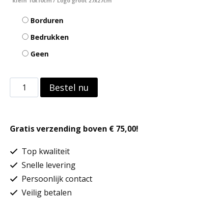
klein 10x10cm / Logo groot 27x27cm
Borduren
Bedrukken
Geen
Ultra
Bestel nu
Padded
Bodywarmer
Gratis verzending boven € 75,00!
aantal
Top kwaliteit
Snelle levering
Persoonlijk contact
Veilig betalen