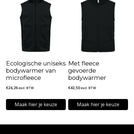
product
product
heeft
heeft
meerdere
meerdere
variaties.
variaties.
Deze
Deze
optie
optie
kan
kan
Ecologische uniseks
Met fleece
gekozen
gekozen
bodywarmer van
gevoerde
worden
worden
microfleece
bodywarmer
op
op
€
24,26
€
43,50
excl. BTW
excl. BTW
de
de
Maak hier je keuze
Maak hier je keuze
productpagina
productpagina
Dit
Dit
product
product
heeft
heeft