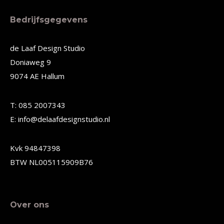
meerdere
meerdere
Bedrijfsgegevens
variaties.
variaties.
Deze
Deze
de Laaf Design Studio
Doniaweg 9
optie
optie
9074 AE Hallum
kan
kan
gekozen
gekozen
T: 085 2007343
worden
worden
E: info@delaafdesignstudio.nl
op
op
de
de
Kvk 94847398
productpagina
productpagina
BTW NL005115909B76
Over ons