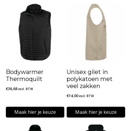
Bodywarmer
Unisex gilet in
Thermoquilt
polykatoen met
veel zakken
€
36,68
excl. BTW
€
14,00
excl. BTW
Maak hier je keuze
Maak hier je keuze
Dit
Dit