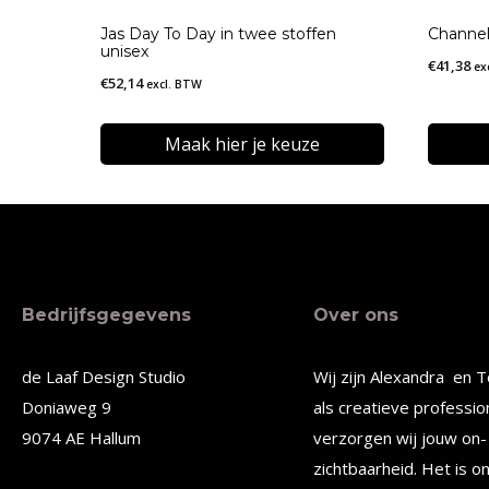
Jas Day To Day in twee stoffen
Channel
unisex
€
41,38
ex
€
52,14
excl. BTW
Maak hier je keuze
Dit
Dit
product
produc
heeft
heeft
meerdere
meerde
Bedrijfsgegevens
Over ons
variaties.
variatie
Deze
Deze
de Laaf Design Studio
Wij zijn Alexandra en T
optie
optie
Doniaweg 9
als creatieve professio
kan
kan
9074 AE Hallum
verzorgen wij jouw on- 
gekozen
gekoze
zichtbaarheid. Het is o