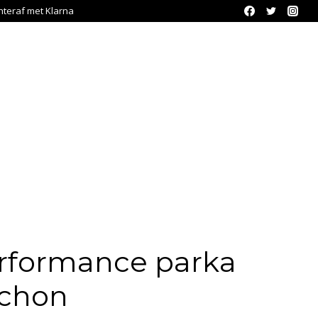
chteraf met Klarna
rformance parka
chon