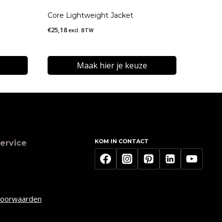
Core Lightweight Jacket
€
25,18
excl. BTW
Maak hier je keuze
Dit
product
heeft
meerdere
KOM IN CONTACT
ervice
variaties.
Deze
optie
kan
voorwaarden
gekozen