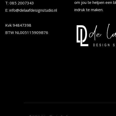
worden
worden
om jou te helpen een b
T: 085 2007343
op
indruk te maken.
op
E: info@delaafdesignstudio.nl
de
de
Kvk 94847398
productpagina
produc
BTW NL005115909B76