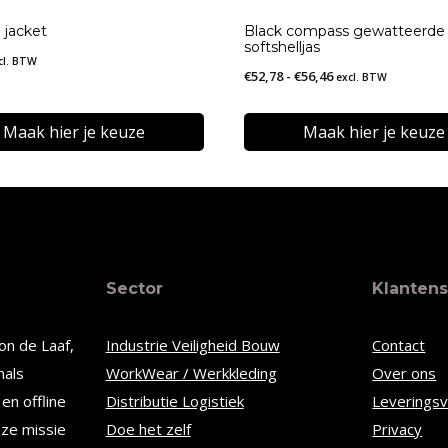
 jacket
Black compass gewatteerde
softshelljas
cl. BTW
Prijsklasse:
€
52,78
-
€
56,46
excl. BTW
€52,78
tot
Maak hier je keuze
Maak hier je keuze
€56,46
Dit
t
product
heeft
re
meerdere
Sector
Klantens
s.
variaties.
Deze
on de Laaf,
Industrie Veiligheid Bouw
Contact
optie
nals
WorkWear / Werkkleding
Over ons
kan
en offline
Distributie Logistiek
Leverings
n
gekozen
nze missie
Doe het zelf
Privacy