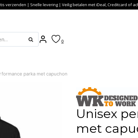
tis verzenden | Snelle levering | Veilig betalen met iDeal, Creditcard of a
Zoeken
0
rformance parka met capuchon
Unisex pe
met capu