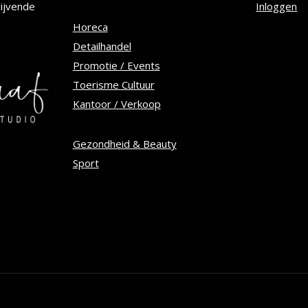
worden
lijvende
Inloggen
op
Horeca
Detailhandel
de
Promotie / Events
tpagina
productpagina
Toerisme Cultuur
Kantoor / Verkoop
Gezondheid & Beauty
Sport