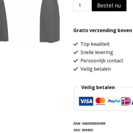
Unisex
Bestel nu
performance
parka
Gratis verzending boven 
met
capuchon
Top kwaliteit
aantal
Snelle levering
Persoonlijk contact
Veilig betalen
Veilig betalen
EAN:
3663938355009
SKU:
WK650