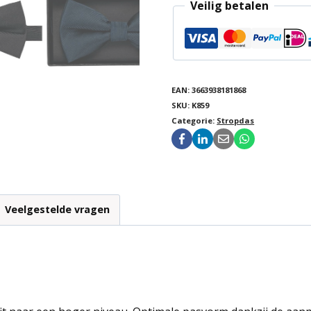
Veilig betalen
EAN:
3663938181868
SKU:
K859
Categorie:
Stropdas
Veelgestelde vragen