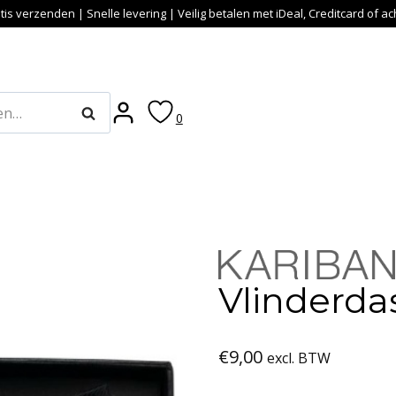
tis verzenden | Snelle levering | Veilig betalen met iDeal, Creditcard of a
Zoeken
0
Vlinderda
€
9,00
excl. BTW