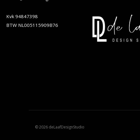
de
de
Kvk 94847398
productpagina
produc
BTW NL005115909B76
© 2026 deLaafDesignStudio