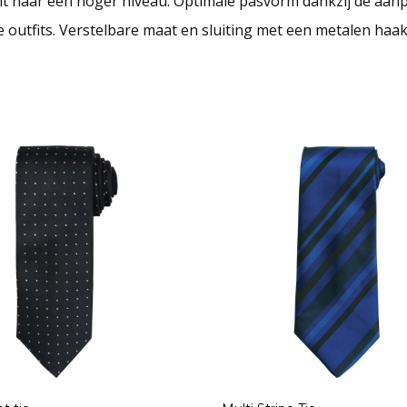
utfit naar een hoger niveau. Optimale pasvorm dankzij de aa
jke outfits. Verstelbare maat en sluiting met een metalen haak