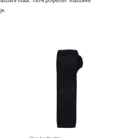
npasbare maat. 100% polyester. Klassieke
je.