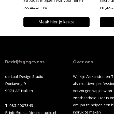
Stropdas in zijden twill voor heren
Micro do
€
55,44
€
16,42
excl. BTW
ex
Maak hier je keuze
Dit
Dit
product
produc
heeft
heeft
meerdere
meerde
Bedrijfsgegevens
Over ons
variaties.
variatie
Deze
Deze
de Laaf Design Studio
Wij zijn Alexandra en T
optie
optie
Doniaweg 9
als creatieve professio
kan
kan
9074 AE Hallum
verzorgen wij jouw on- 
gekozen
gekoze
zichtbaarheid. Het is o
worden
worden
om jou te helpen een b
T: 085 2007343
op
op
indruk te maken.
E: info@delaafdesignstudio.nl