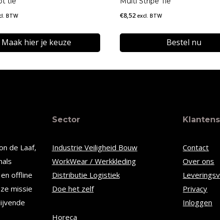
t tie
Multi Stripe Tie
€
8,52
cl. BTW
excl. BTW
Maak hier je keuze
Bestel nu
t
re
Sector
Klantens
s.
on de Laaf,
Industrie Veiligheid Bouw
Contact
nals
WorkWear / Werkkleding
Over ons
en offline
Distributie Logistiek
Leverings
n
nze missie
Doe het zelf
Privacy
lijvende
Inloggen
Horeca