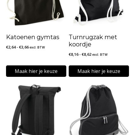
Katoenen gymtas
Turnrugzak met
koordje
Prijsklasse:
€
2,64
-
€
3,66
excl. BTW
Prijsklasse:
€
8,16
-
€
8,62
€2,64
excl. BTW
€8,16
tot
tot
€3,66
Maak hier je keuze
Maak hier je keuze
€8,62
Dit
Dit
product
product
heeft
heeft
meerdere
meerdere
variaties.
variaties.
Deze
Deze