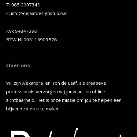
T: 085 2007343
worden
worden
E: info@delaafdesignstudio.nl
op
op
de
de
Kvk 94847398
productpagina
productpagina
BTW NL005115909B76
Over ons
Wij zijn Alexandra en Ton de Laaf, als creatieve
professionals verzorgen wij jouw on- en offline
zichtbaarheid. Het is onze missie om jou te helpen een
blijvende indruk te maken.