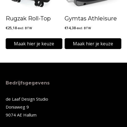
optie
optie
kan
kan
Rugzak Roll-Top
Gymtas Athleisure
gekozen
gekozen
€
25,18
€
14,38
excl. BTW
excl. BTW
worden
worden
op
op
Maak hier je keuze
Maak hier je keuze
de
de
Dit
Dit
productpagina
productpagina
product
product
heeft
heeft
meerdere
meerdere
Bedrijfsgegevens
variaties.
variaties.
Deze
Deze
de Laaf Design Studio
Doniaweg 9
optie
optie
9074 AE Hallum
kan
kan
gekozen
gekozen