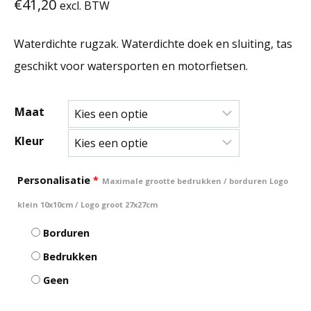
€
41,20
excl. BTW
Waterdichte rugzak. Waterdichte doek en sluiting, tas
geschikt voor watersporten en motorfietsen.
Maat
Kleur
Personalisatie
*
Maximale grootte bedrukken / borduren Logo
klein 10x10cm / Logo groot 27x27cm
Borduren
Bedrukken
Geen