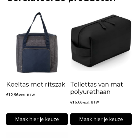
Koeltas met ritszak
Toilettas van mat
polyurethaan
€
12,96
excl. BTW
€
16,68
excl. BTW
Maak hier je keuze
Maak hier je keuze
Dit
Dit