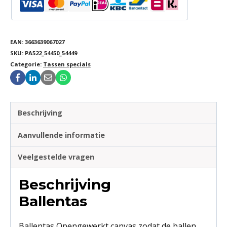
EAN:
3663639067027
SKU:
PA522_54450_54449
Categorie:
Tassen specials
Beschrijving
Aanvullende informatie
Veelgestelde vragen
Beschrijving
Ballentas
Ballentas Opengewerkt canvas zodat de ballen