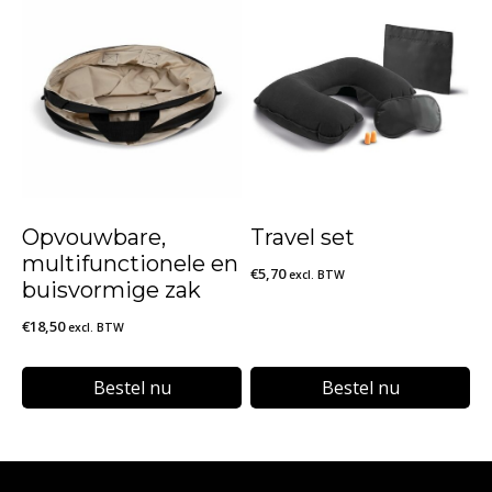
product
product
heeft
heeft
meerdere
meerdere
variaties.
variaties.
Deze
Deze
optie
optie
kan
kan
Opvouwbare,
Travel set
gekozen
gekozen
multifunctionele en
€
5,70
excl. BTW
worden
worden
buisvormige zak
op
op
€
18,50
excl. BTW
de
de
Bestel nu
Bestel nu
productpagina
productpagina