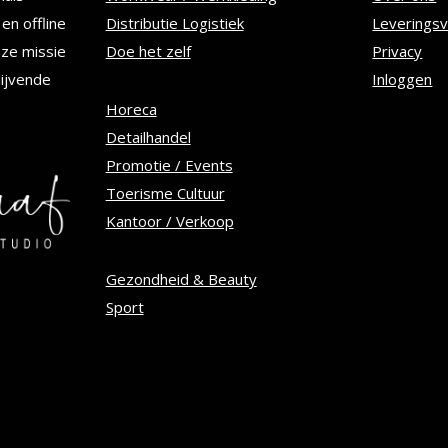
kan
en offline
Distributie Logistiek
Leverings
n
gekozen
nze missie
Doe het zelf
Privacy
worden
lijvende
Inloggen
op
Horeca
Detailhandel
de
Promotie / Events
tpagina
productpagina
Toerisme Cultuur
Kantoor / Verkoop
Gezondheid & Beauty
Sport