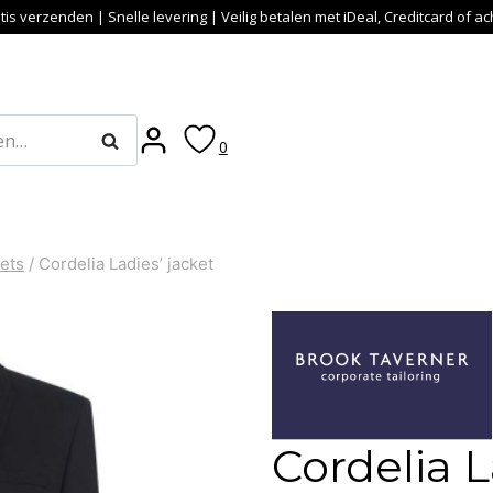
tis verzenden | Snelle levering | Veilig betalen met iDeal, Creditcard of a
Zoeken
0
ets
/
Cordelia Ladies’ jacket
Cordelia L