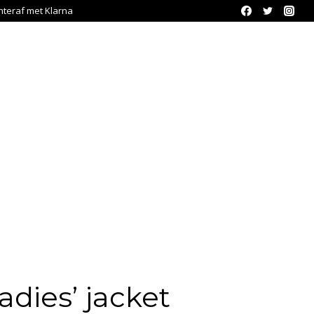
chteraf met Klarna
adies’ jacket