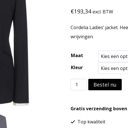
€
193,34
excl. BTW
Cordelia Ladies’ jacket. H
wrijvingen.
Maat
Kleur
Cordelia
Bestel nu
Ladies'
jacket
Gratis verzending boven 
aantal
Top kwaliteit