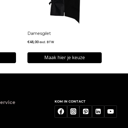
Damesgilet
€
48,00
excl. BTW
Maak hier je keuze
Dit
product
heeft
meerdere
KOM IN CONTACT
ervice
variaties.
Deze
optie