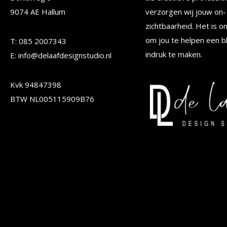
kan
kan
9074 AE Hallum
verzorgen wij jouw on- 
gekozen
gekoze
zichtbaarheid. Het is o
worden
worden
om jou te helpen een b
T: 085 2007343
op
op
indruk te maken.
E: info@delaafdesignstudio.nl
de
de
Kvk 94847398
productpagina
produc
BTW NL005115909B76