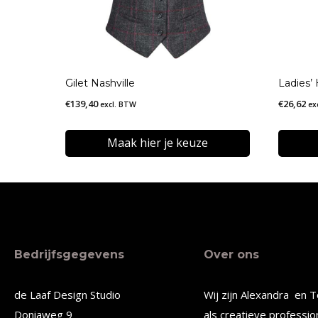
Gilet Nashville
Ladies’ 
€
139,40
€
26,62
excl. BTW
ex
Maak hier je keuze
Dit
Dit
product
produc
heeft
heeft
meerdere
meerde
Bedrijfsgegevens
Over ons
variaties.
variatie
Deze
Deze
de Laaf Design Studio
Wij zijn Alexandra en T
optie
optie
Doniaweg 9
als creatieve professio