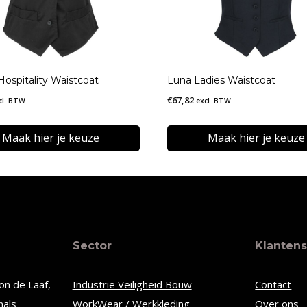
Hospitality Waistcoat
Luna Ladies Waistcoat
€
67,82
cl. BTW
excl. BTW
Maak hier je keuze
Maak hier je keuze
Dit
t
product
heeft
re
meerdere
Sector
Klantens
s.
variaties.
Deze
on de Laaf,
Industrie Veiligheid Bouw
Contact
optie
nals
WorkWear / Werkkleding
Over ons