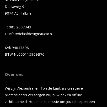
Doniaweg 9
optie
optie
9074 AE Hallum
kan
kan
gekozen
gekozen
T: 085 2007343
worden
worden
E: info@delaafdesignstudio.nl
op
op
de
de
Kvk 94847398
productpagina
productpagina
BTW NL005115909B76
Over ons
Wij zijn Alexandra en Ton de Laaf, als creatieve
professionals verzorgen wij jouw on- en offline
zichtbaarheid. Het is onze missie om jou te helpen een