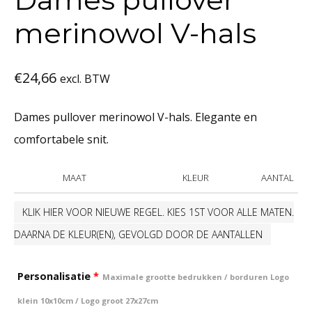
merinowol V-hals
€
24,66
excl. BTW
Dames pullover merinowol V-hals. Elegante en
comfortabele snit.
MAAT
KLEUR
AANTAL
KLIK HIER VOOR NIEUWE REGEL. KIES 1ST VOOR ALLE MATEN.
DAARNA DE KLEUR(EN), GEVOLGD DOOR DE AANTALLEN
Personalisatie
*
Maximale grootte bedrukken / borduren Logo
klein 10x10cm / Logo groot 27x27cm