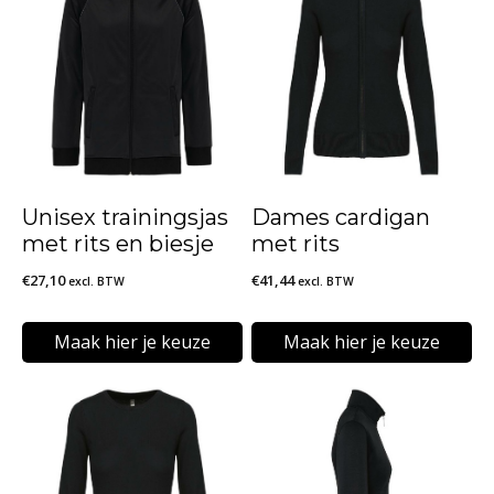
Unisex trainingsjas
Dames cardigan
met rits en biesje
met rits
€
27,10
€
41,44
excl. BTW
excl. BTW
Maak hier je keuze
Maak hier je keuze
Dit
Dit
product
product
heeft
heeft
meerdere
meerdere