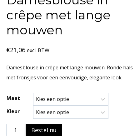
crêpe met lange
mouwen
€
21,06
excl. BTW
Damesblouse in crêpe met lange mouwen. Ronde hals
met fronsjes voor een eenvoudige, elegante look.
Maat
Kleur
Damesblouse
Bestel nu
in