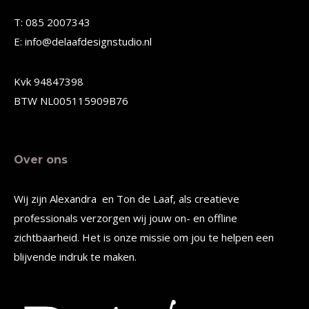
gekozen
gekozen
T: 085 2007343
worden
worden
E: info@delaafdesignstudio.nl
op
op
de
de
Kvk 94847398
productpagina
productpagina
BTW NL005115909B76
Over ons
Wij zijn Alexandra en Ton de Laaf, als creatieve
professionals verzorgen wij jouw on- en offline
zichtbaarheid. Het is onze missie om jou te helpen een
blijvende indruk te maken.