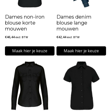
Dames non-iron
Dames denim
blouse korte
blouse lange
mouwen
mouwen
€
46,44
€
42,44
excl. BTW
excl. BTW
Maak hier je keuze
Maak hier je keuze
Dit
Dit
product
product
heeft
heeft
meerdere
meerdere
variaties.
variaties.
Deze
Deze
optie
optie