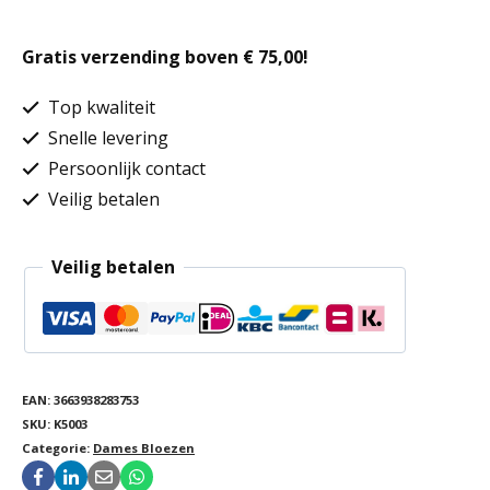
crêpe
Gratis verzending boven € 75,00!
met
lange
Top kwaliteit
mouwen
Snelle levering
Persoonlijk contact
aantal
Veilig betalen
Veilig betalen
EAN:
3663938283753
SKU:
K5003
Categorie:
Dames Bloezen