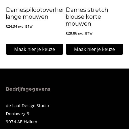
kan
kan
Damespilootoverhemd
Dames stretch
gekozen
gekozen
lange mouwen
blouse korte
worden
worden
mouwen
€
24,34
excl. BTW
op
op
€
28,86
excl. BTW
de
de
Maak hier je keuze
Maak hier je keuze
productpagina
productpagina
Dit
Dit
product
product
heeft
heeft
meerdere
meerdere
Bedrijfsgegevens
variaties.
variaties.
Deze
Deze
de Laaf Design Studio
Doniaweg 9
optie
optie
9074 AE Hallum
kan
kan