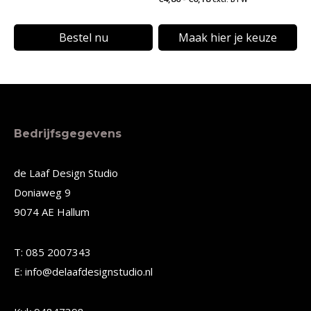
op
op
€4,80
de
de
tot
Bestel nu
Maak hier je keuze
€6,18
productpagina
productpagina
Dit
product
heeft
meerdere
Bedrijfsgegevens
variaties.
Deze
de Laaf Design Studio
Doniaweg 9
optie
9074 AE Hallum
kan
gekozen
T: 085 2007343
worden
E: info@delaafdesignstudio.nl
op
de