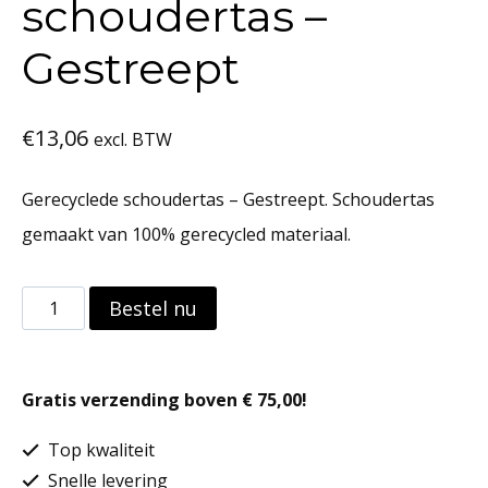
schoudertas –
Gestreept
€
13,06
excl. BTW
Gerecyclede schoudertas – Gestreept. Schoudertas
gemaakt van 100% gerecycled materiaal.
Gerecyclede
Bestel nu
schoudertas
-
Gratis verzending boven € 75,00!
Gestreept
aantal
Top kwaliteit
Snelle levering