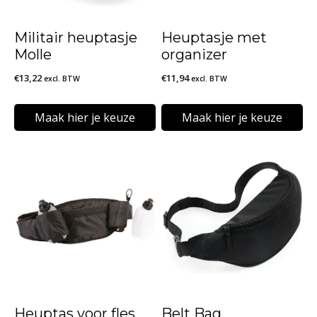
Militair heuptasje
Heuptasje met
Molle
organizer
€
13,22
€
11,94
excl. BTW
excl. BTW
Maak hier je keuze
Maak hier je keuze
Dit
Dit
product
product
heeft
heeft
meerdere
meerdere
variaties.
variaties.
Deze
Deze
optie
optie
kan
kan
Heuptas voor fles
Belt Bag