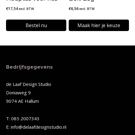
gekozen
gekozen
€
17,54
€
6,56
excl. BTW
excl. BTW
worden
worden
op
op
Bestel nu
Maak hier je keuze
de
de
Dit
productpagina
productpagina
product
heeft
meerdere
Bedrijfsgegevens
variaties.
Deze
de Laaf Design Studio
Doniaweg 9
optie
9074 AE Hallum
kan
gekozen
T: 085 2007343
worden
E: info@delaafdesignstudio.nl
op