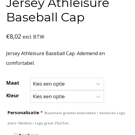
Jersey Athleisure
Baseball Cap
€
8,02
excl. BTW
Jersey Athleisure Baseball Cap. Ademend en
comfortabel.
Maat
Kleur
Personalisatie
*
Maximale grootte bedrukken / borduren Logo
klein 10x10cm / Logo groot 27x27cm