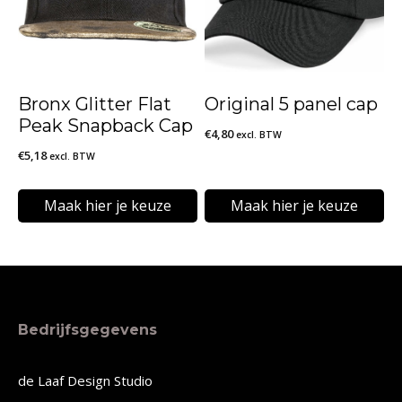
variaties.
variaties.
Deze
Deze
optie
optie
kan
kan
Bronx Glitter Flat
Original 5 panel cap
gekozen
gekozen
Peak Snapback Cap
€
4,80
excl. BTW
worden
worden
€
5,18
excl. BTW
op
op
de
de
Maak hier je keuze
Maak hier je keuze
productpagina
productpagina
Dit
Dit
product
product
heeft
heeft
meerdere
meerdere
Bedrijfsgegevens
variaties.
variaties.
Deze
Deze
de Laaf Design Studio