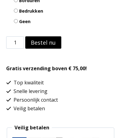
Borduren
Bedrukken
Geen
Jersey
Bestel nu
Athleisure
Baseball
Gratis verzending boven € 75,00!
Cap
aantal
Top kwaliteit
Snelle levering
Persoonlijk contact
Veilig betalen
Veilig betalen