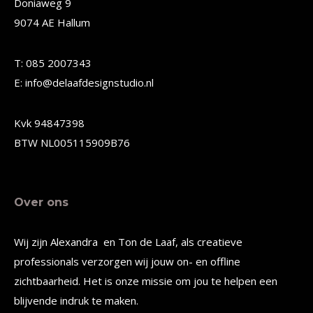
Doniaweg 9
optie
optie
9074 AE Hallum
kan
kan
gekozen
gekozen
T: 085 2007343
worden
worden
E: info@delaafdesignstudio.nl
op
op
de
de
Kvk 94847398
productpagina
productpagina
BTW NL005115909B76
Over ons
Wij zijn Alexandra en Ton de Laaf, als creatieve
professionals verzorgen wij jouw on- en offline
zichtbaarheid. Het is onze missie om jou te helpen een
blijvende indruk te maken.