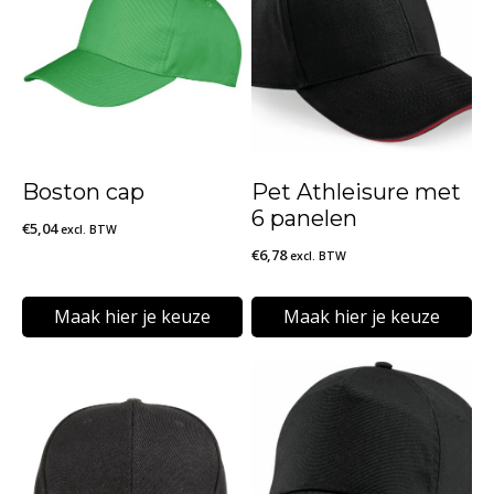
Boston cap
Pet Athleisure met
6 panelen
€
5,04
excl. BTW
€
6,78
excl. BTW
Maak hier je keuze
Maak hier je keuze
Dit
Dit
product
product
heeft
heeft
meerdere
meerdere