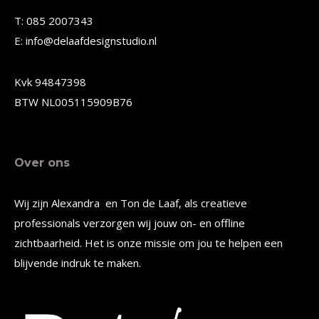
gekozen
gekozen
T: 085 2007343
worden
worden
E: info@delaafdesignstudio.nl
op
op
de
de
Kvk 94847398
productpagina
productpagina
BTW NL005115909B76
Over ons
Wij zijn Alexandra en Ton de Laaf, als creatieve
professionals verzorgen wij jouw on- en offline
zichtbaarheid. Het is onze missie om jou te helpen een
blijvende indruk te maken.