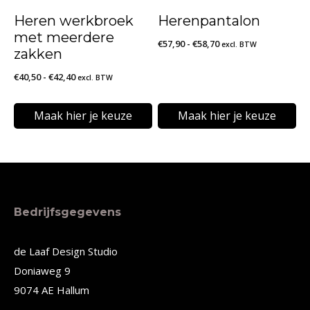
kan
kan
Heren werkbroek
Herenpantalon
gekozen
gekozen
met meerdere
Prijsklasse:
€
57,90
-
€
58,70
excl. BTW
worden
worden
zakken
€57,90
op
op
Prijsklasse:
€
40,50
-
€
42,40
excl. BTW
tot
€40,50
de
de
€58,70
tot
Maak hier je keuze
Maak hier je keuze
productpagina
productpagina
€42,40
Dit
Dit
product
product
heeft
heeft
meerdere
meerdere
Bedrijfsgegevens
variaties.
variaties.
Deze
Deze
de Laaf Design Studio
Doniaweg 9
optie
optie
9074 AE Hallum
kan
kan