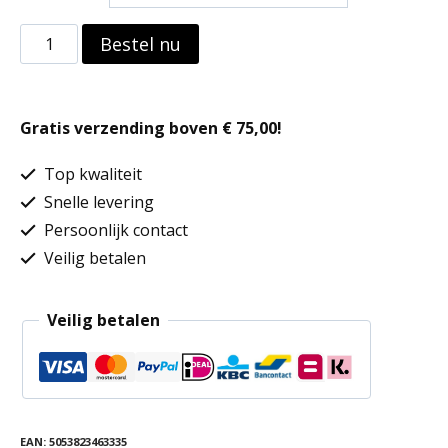
Redhawk
Bestel nu
Pro
Trousers
Gratis verzending boven € 75,00!
(EX.
DWD801)
Top kwaliteit
aantal
Snelle levering
Persoonlijk contact
Veilig betalen
Veilig betalen
EAN:
5053823463335