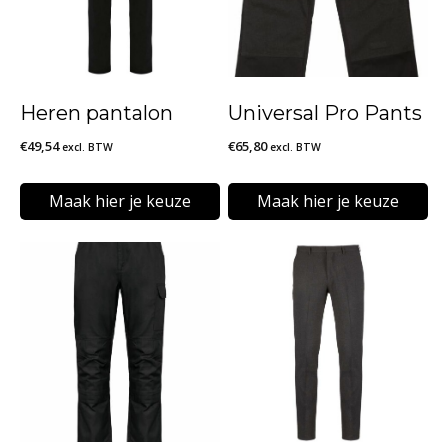
Heren pantalon
Universal Pro Pants
€
49,54
€
65,80
excl. BTW
excl. BTW
Maak hier je keuze
Maak hier je keuze
Dit
Dit
product
product
heeft
heeft
meerdere
meerdere
variaties.
variaties.
Deze
Deze
optie
optie