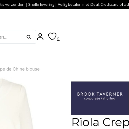
tis verzenden | Snelle levering | Veilig betalen met iDeal, Creditcard of a
Zoeken
0
epe de Chine blouse
Riola Cre