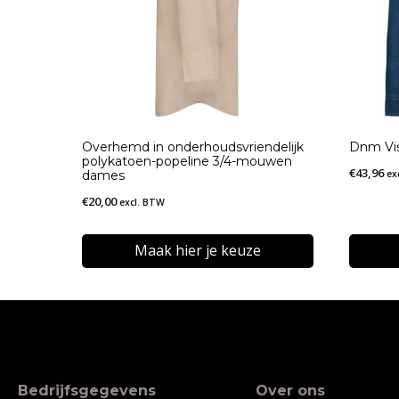
Overhemd in onderhoudsvriendelijk
Dnm Vi
polykatoen-popeline 3/4-mouwen
€
43,96
dames
ex
€
20,00
excl. BTW
Maak hier je keuze
Dit
Dit
product
produc
heeft
heeft
meerdere
meerde
Bedrijfsgegevens
Over ons
variaties.
variatie