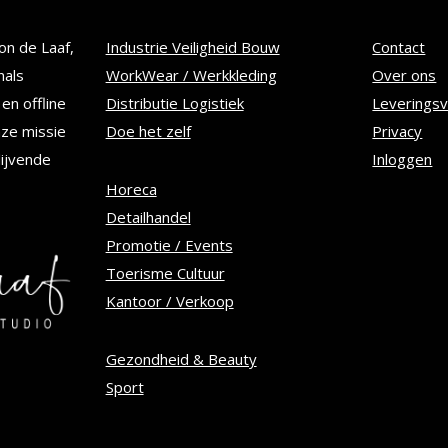
Deze
on de Laaf,
Industrie Veiligheid Bouw
Contact
optie
nals
WorkWear / Werkkleding
Over ons
kan
en offline
Distributie Logistiek
Leverings
n
gekozen
nze missie
Doe het zelf
Privacy
worden
lijvende
Inloggen
op
Horeca
Detailhandel
de
Promotie / Events
tpagina
productpagina
Toerisme Cultuur
Kantoor / Verkoop
Gezondheid & Beauty
Sport