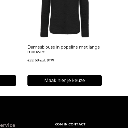
Damesblouse in popeline met lange
mouwen
€
33,60
excl. BTW
Maak hier je keuze
Dit
product
heeft
meerdere
KOM IN CONTACT
ervice
variaties.