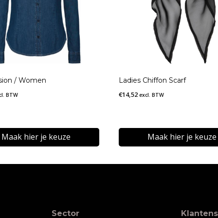
sion / Women
Ladies Chiffon Scarf
€
14,52
cl. BTW
excl. BTW
Maak hier je keuze
Maak hier je keuze
Dit
t
product
heeft
re
meerdere
Sector
Klantens
s.
variaties.