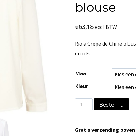
blouse
€
63,18
excl. BTW
Riola Crepe de Chine blou
en rits.
Maat
Kleur
Riola
Bestel nu
Crepe
de
Gratis verzending boven 
Chine