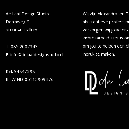
Deze
Deze
de Laaf Design Studio
Wij zijn Alexandra en T
optie
optie
Doniaweg 9
als creatieve professio
kan
kan
9074 AE Hallum
verzorgen wij jouw on- 
gekozen
gekoze
zichtbaarheid. Het is o
worden
worden
om jou te helpen een b
T: 085 2007343
op
op
indruk te maken.
E: info@delaafdesignstudio.nl
de
de
Kvk 94847398
productpagina
produc
BTW NL005115909B76